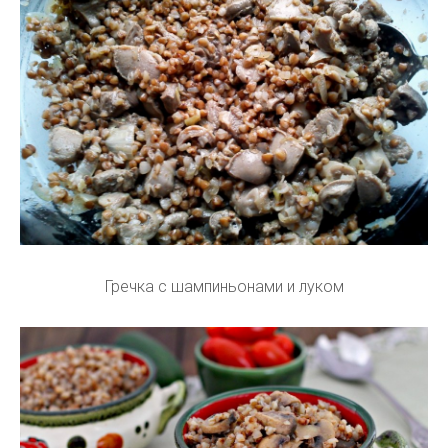
Гречка с шампиньонами и луком