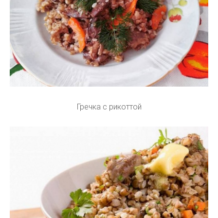
Гречка с рикоттой