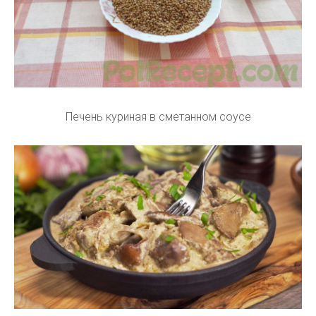
Печень куриная в сметанном соусе