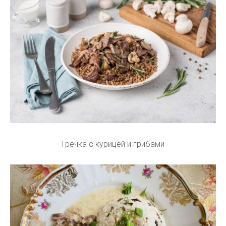
Гречка с курицей и грибами