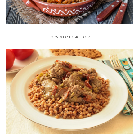
Гречка с печенкой