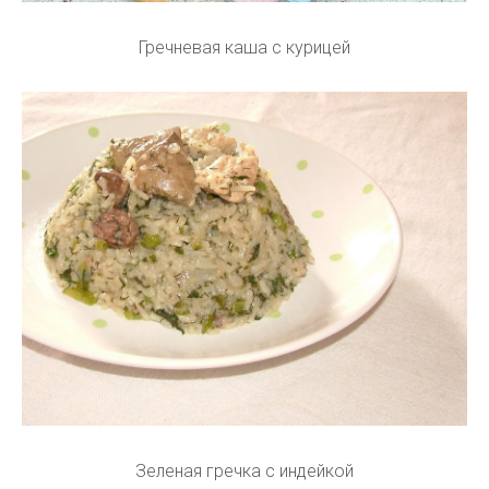
Гречневая каша с курицей
Зеленая гречка с индейкой