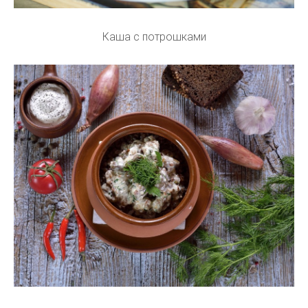
Каша с потрошками