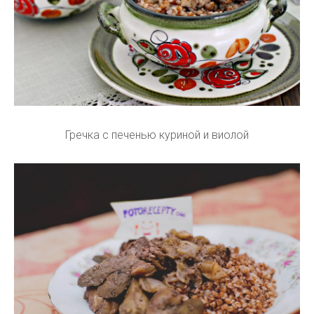
Гречка с печенью куриной и виолой