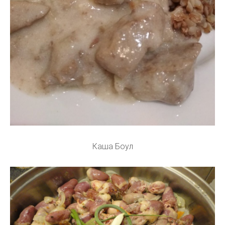
Каша Боул