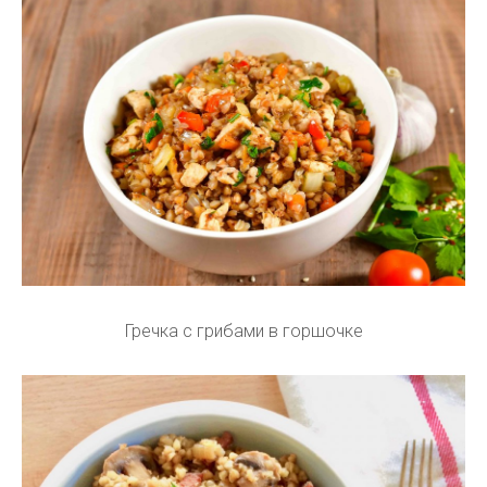
Гречка с грибами в горшочке