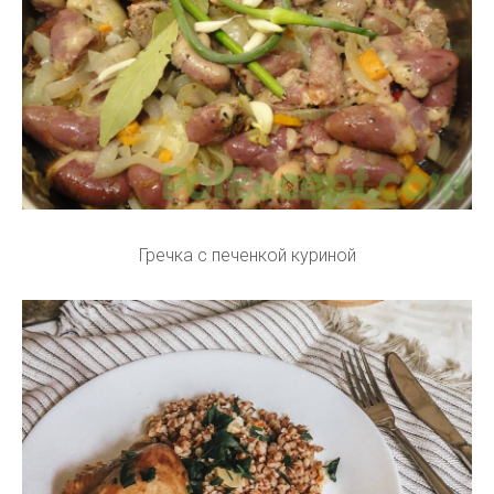
Гречка с печенкой куриной