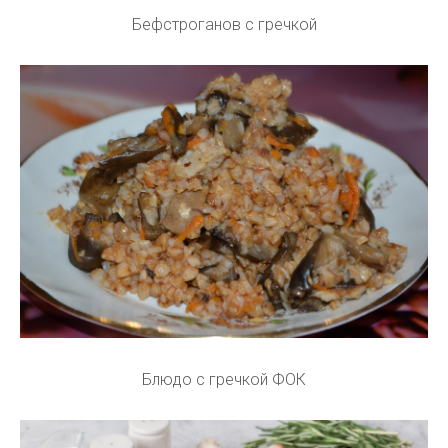
Бефстроганов с гречкой
Блюдо с гречкой ФОК