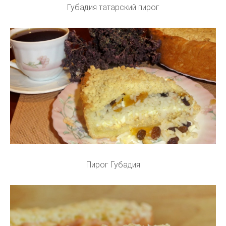
Губадия татарский пирог
Пирог Губадия