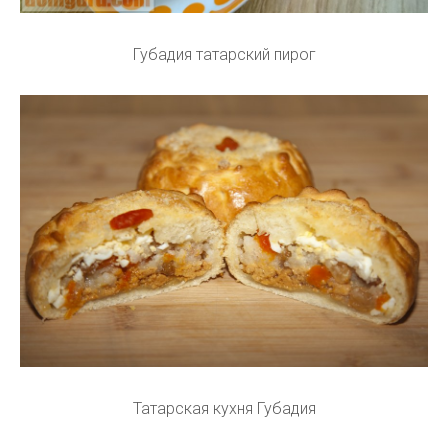
Губадия татарский пирог
Татарская кухня Губадия