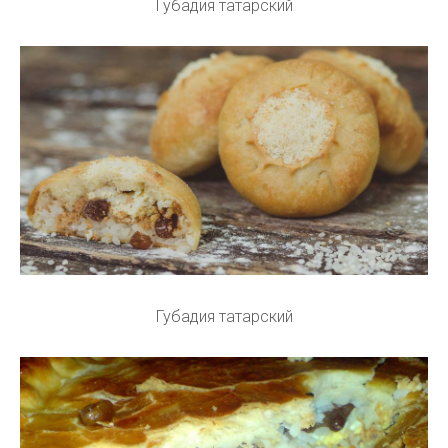
Губадия татарский
Губадия татарский