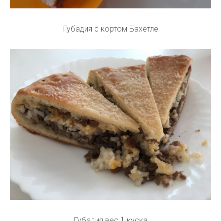
Губадия с кортом Бахетле
Губадия вес 1 куска