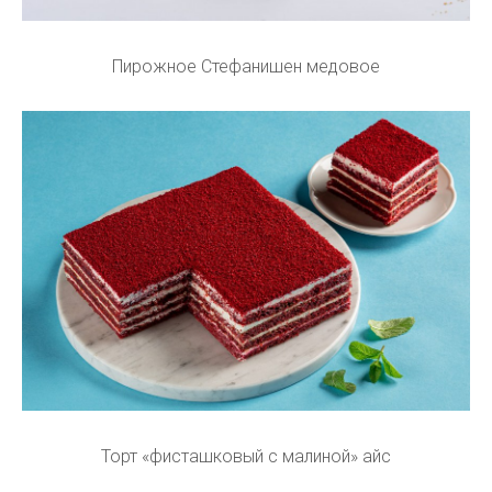
Пирожное Стефанишен медовое
Торт «фисташковый с малиной» айс