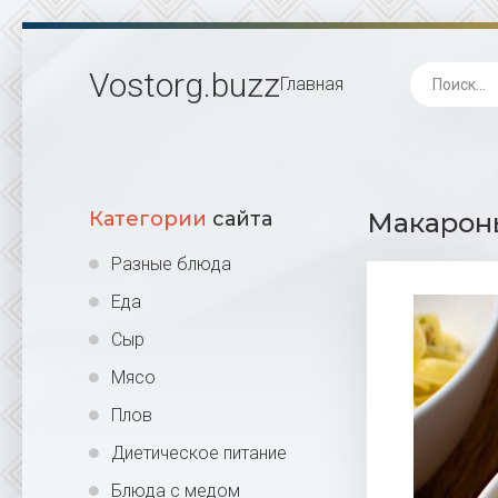
Vostorg
.buzz
Главная
Категории
сайта
Макароны
Разные блюда
Еда
Сыр
Мясо
Плов
Диетическое питание
Блюда с медом