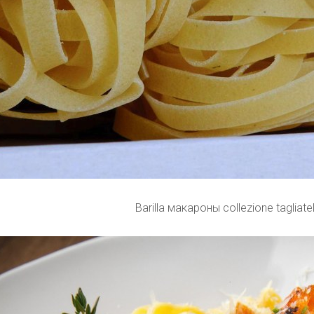
Barilla макароны collezione tagliatel