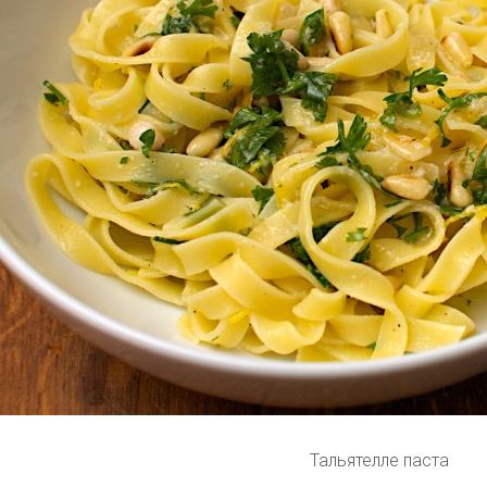
Тальятелле паста