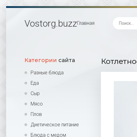
Vostorg
.buzz
Главная
Категории
сайта
Котлетно
Разные блюда
Еда
Сыр
Мясо
Плов
Диетическое питание
Блюда с медом