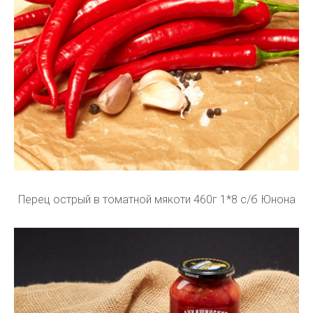
Перец острый в томатной мякоти 460г 1*8 с/б Юнона