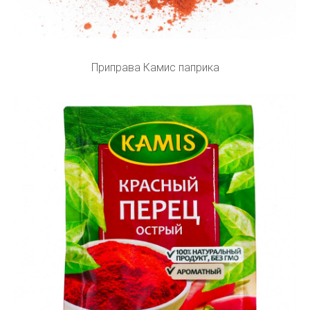
Приправа Камис паприка