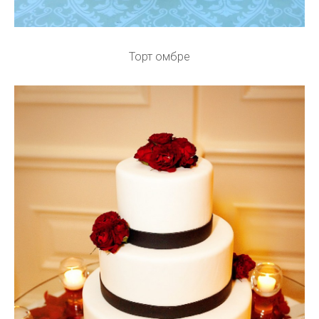
Торт омбре