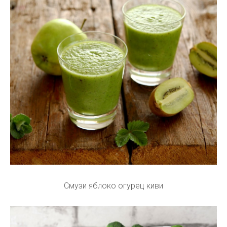
Смузи яблоко огурец киви