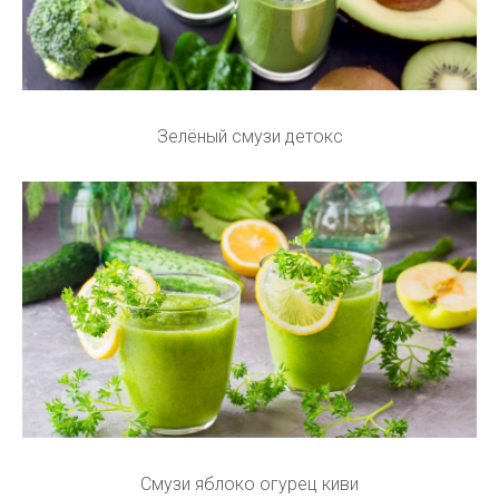
Зелёный смузи детокс
Смузи яблоко огурец киви