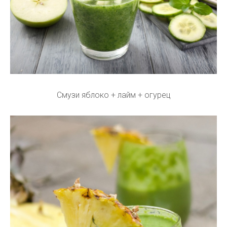
Смузи яблоко + лайм + огурец