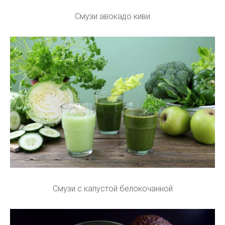
Смузи авокадо киви
Смузи с капустой белокочанной