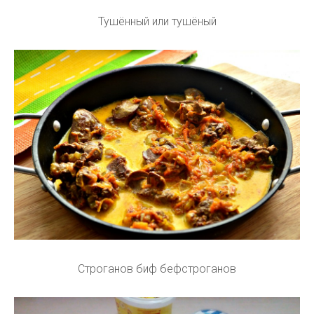
Тушённый или тушёный
Строганов биф бефстроганов