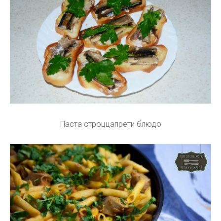
Паста строццапрети блюдо