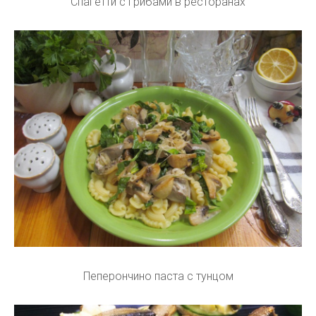
Спагетти с грибами в ресторанах
Пеперончино паста с тунцом