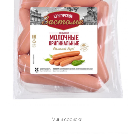
Мини сосиски