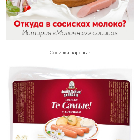
Сосиски вареные