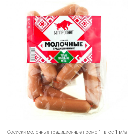
Сосиски молочные традиционные промо 1 плюс 1 м/а