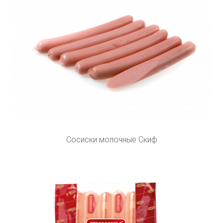
Сосиски молочные Скиф