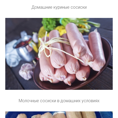
Домашние куриные сосиски
Молочные сосиски в домашних условиях