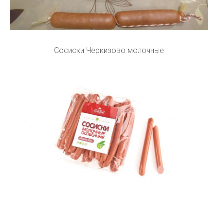
Сосиски Черкизово молочные