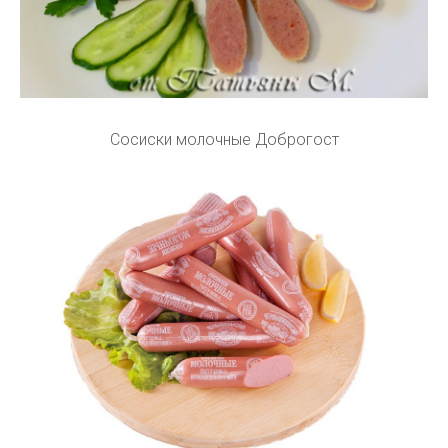
Сосиски молочные Доброгост