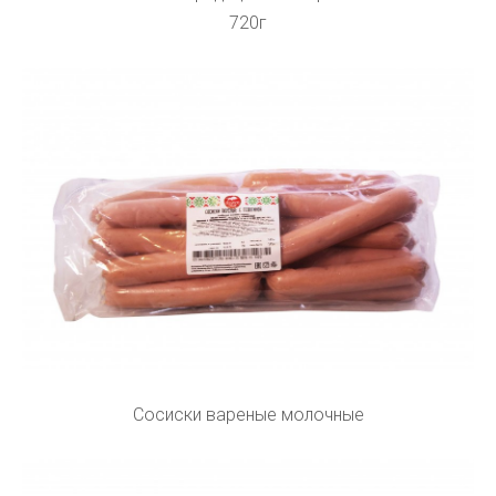
720г
Сосиски вареные молочные