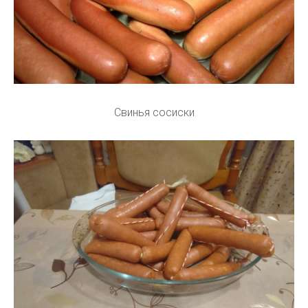
Свинья сосиски