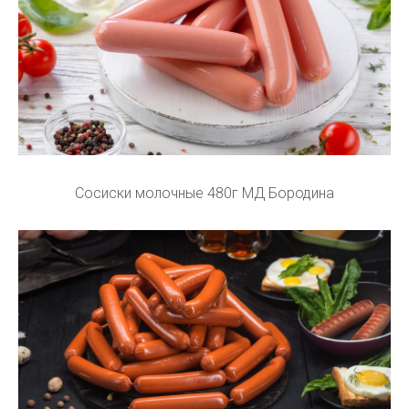
Сосиски молочные 480г МД Бородина