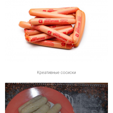
Креативные сосиски