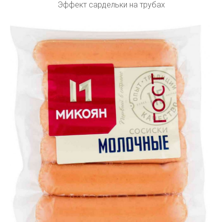
Эффект сардельки на трубах