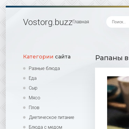
Vostorg
.buzz
Главная
Категории
сайта
Рапаны в
Разные блюда
Еда
Сыр
Мясо
Плов
Диетическое питание
Блюда с медом