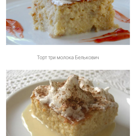
Торт три молока Белькович