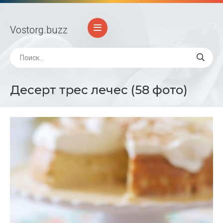
Vostorg
.buzz
Десерт трес лечес (58 фото)