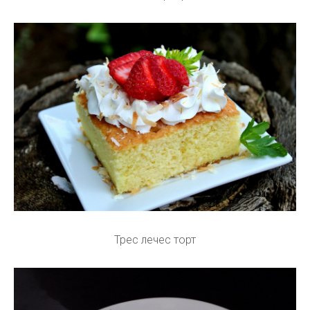
Трес лечес торт