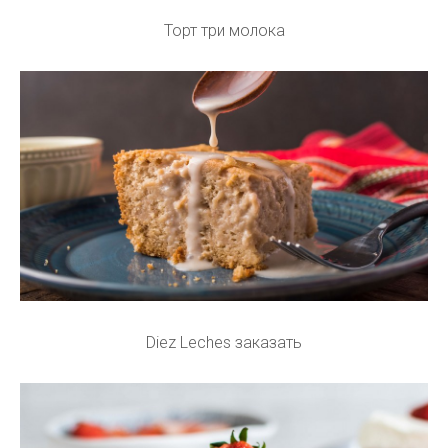
Торт три молока
Diez Leches заказать