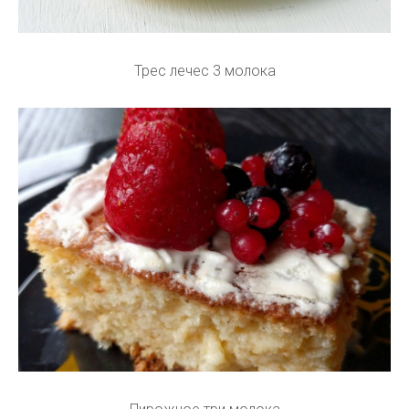
Трес лечес 3 молока