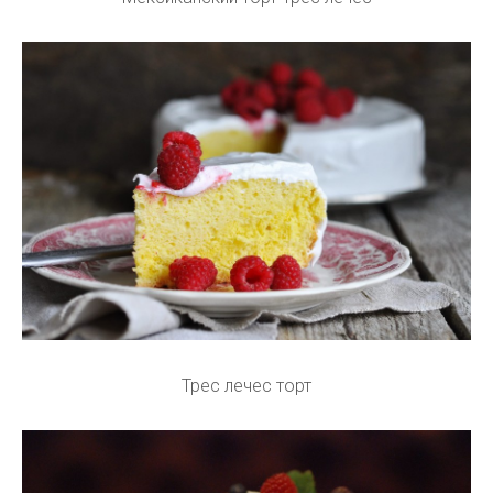
Трес лечес торт