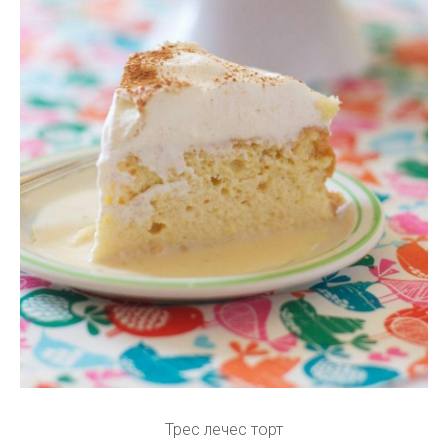
Трес лечес торт