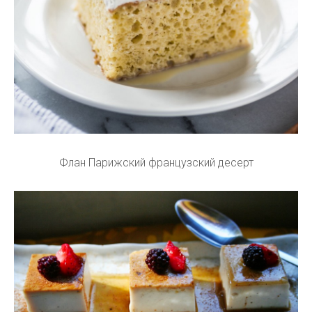
Флан Парижский французский десерт