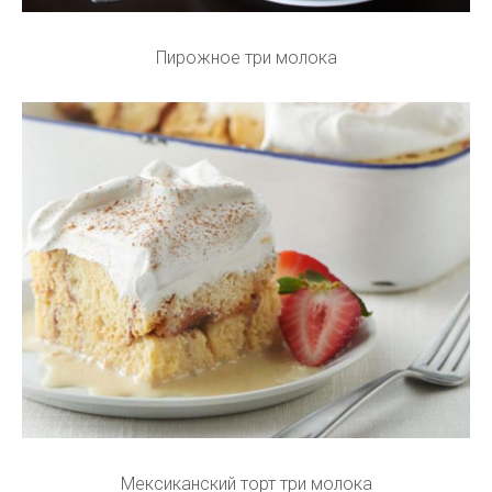
Пирожное три молока
Мексиканский торт три молока