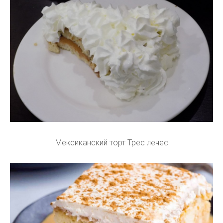
Мексиканский торт Трес лечес