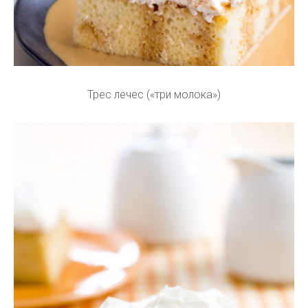
Трес лечес («три молока»)