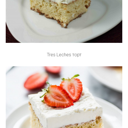
Tres Leches торт