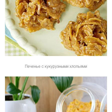
Печенье с кукурузными хлопьями