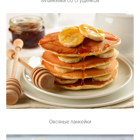
Мпанкейки со сгущенкой
Овсяные панкейки