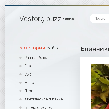
Vostorg
.buzz
Главная
Категории
сайта
Блинчики
Разные блюда
Еда
Сыр
Мясо
Плов
Диетическое питание
Блюда с медом