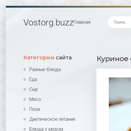
Vostorg
.buzz
Главная
Категории
сайта
Куриное 
Разные блюда
Еда
Сыр
Мясо
Плов
Диетическое питание
Блюда с медом