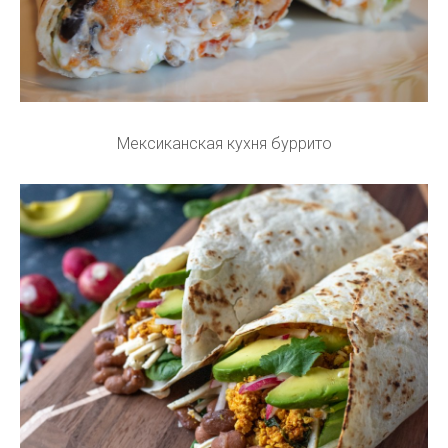
Мексиканская кухня буррито