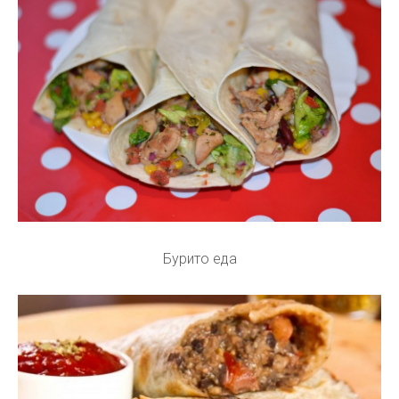
Бурито еда