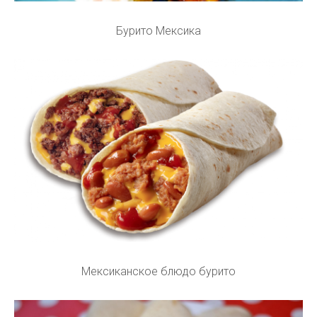
Бурито Мексика
Мексиканское блюдо бурито