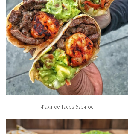
Фахитос Tacos буритос