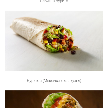
Сибилла бурито
Буритос (Мексиканская кухня)