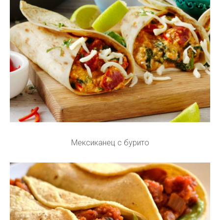
Мексиканец с бурито