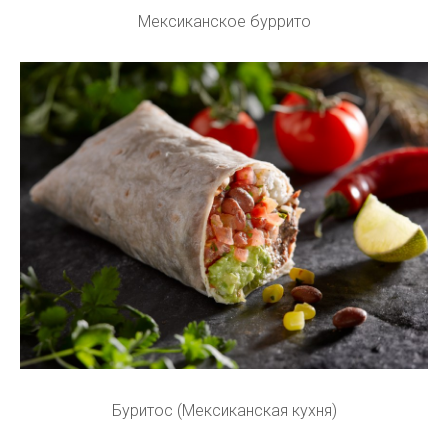
Мексиканское буррито
Буритос (Мексиканская кухня)