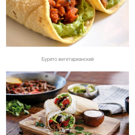
Бурито вегетарианский