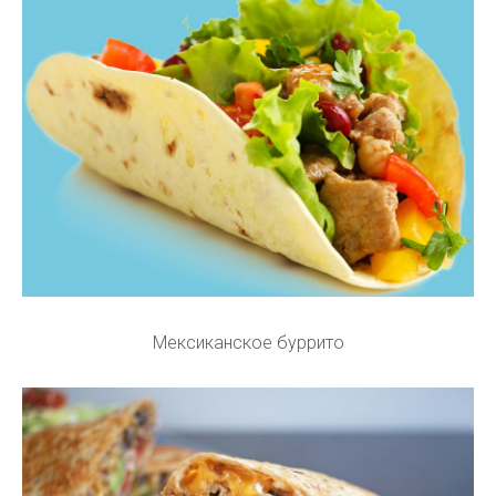
Мексиканское буррито