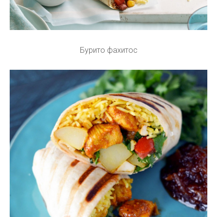
Бурито фахитос