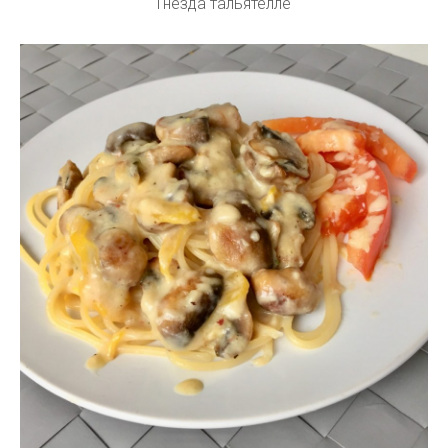
Гнезда тальятелле