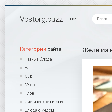
Vostorg
.buzz
Главная
Категории
сайта
Желе из 
Разные блюда
Еда
Сыр
Мясо
Плов
Диетическое питание
Блюда с медом