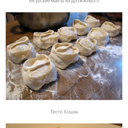
Уйгурские манты из дрожжевого
Тесто Хошан