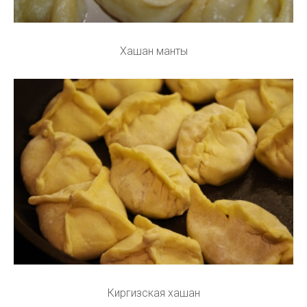
Хашан манты
Киргизская хашан