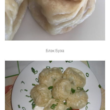
Блэк Буза