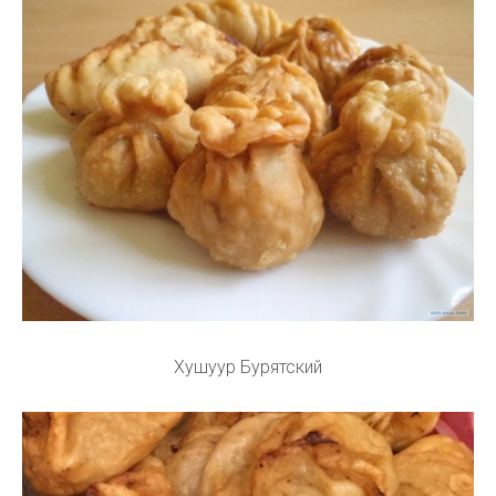
Хушуур Бурятский