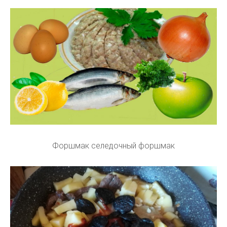
Форшмак селедочный форшмак