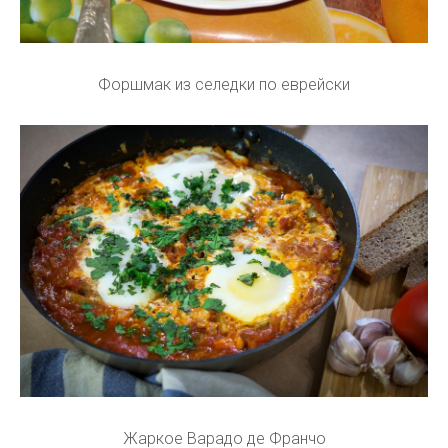
Форшмак из селедки по еврейски
Жаркое Варадо де Франчо