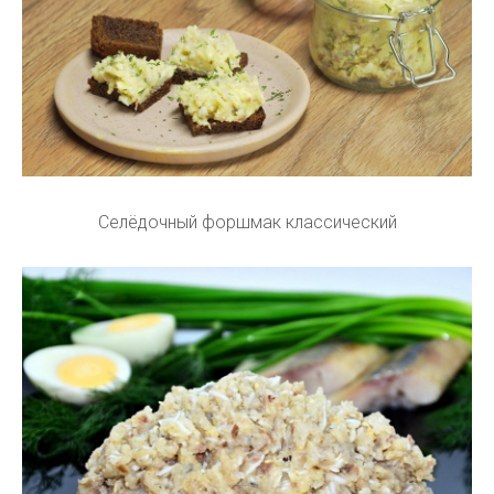
Селёдочный форшмак классический