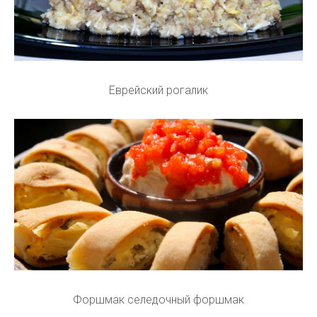
Еврейский рогалик
Форшмак селедочный форшмак