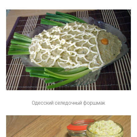
Одесский селедочный форшмак