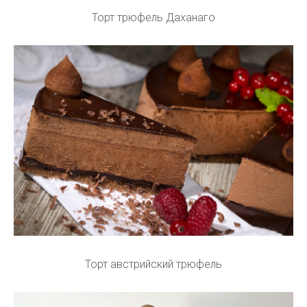
Торт трюфель Даханаго
Торт австрийский трюфель