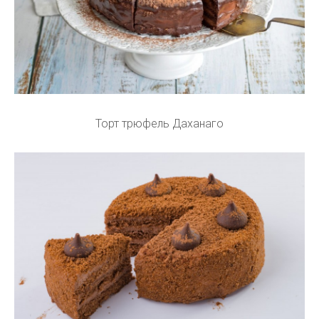
Торт трюфель Даханаго