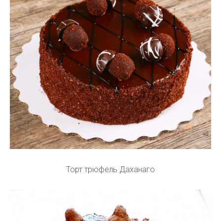
Торт трюфель Даханаго