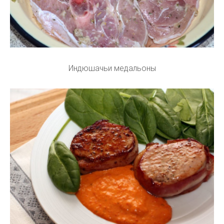
Индюшачьи медальоны