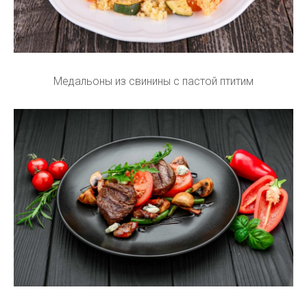
Медальоны из свинины с пастой птитим