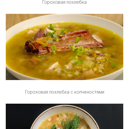
Гороховая похлебка
Гороховая похлебка с копченостями