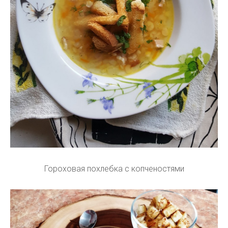
Гороховая похлебка с копченостями