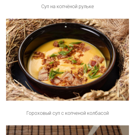
Суп на копчëной рульке
Гороховый суп с копченой колбасой