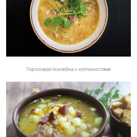
Гороховая похлебка с копченостями