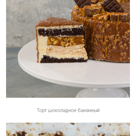
Торт шоколадное бананеый