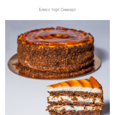
Блисс торт Сникерс