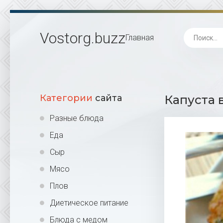
Vostorg
.buzz
Главная
Категории
сайта
Капуста 
Разные блюда
Еда
Сыр
Мясо
Плов
Диетическое питание
Блюда с медом