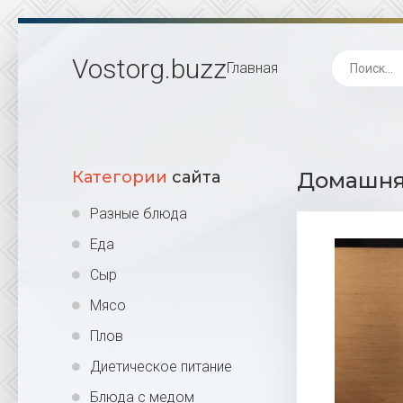
Vostorg
.buzz
Главная
Категории
сайта
Домашняя
Разные блюда
Еда
Сыр
Мясо
Плов
Диетическое питание
Блюда с медом