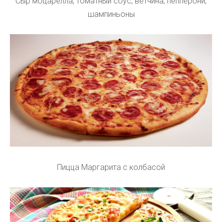
Сыр моцарелла, томатный соус, ветчина, пепперони,
шампиньоны
Пицца Маргарита с колбасой