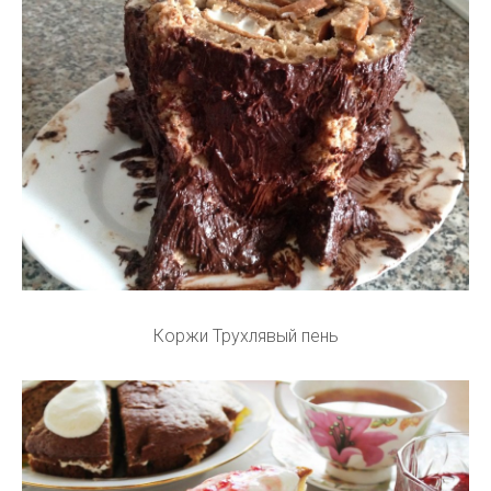
Коржи Трухлявый пень