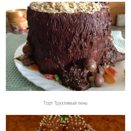
Торт Трухлявый пень