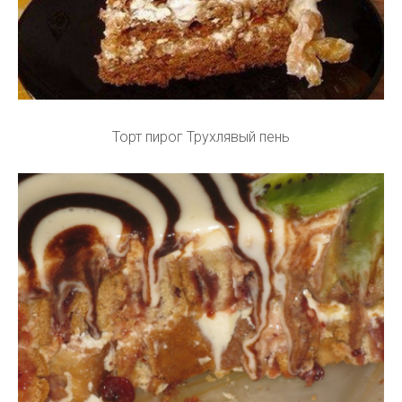
Торт пирог Трухлявый пень