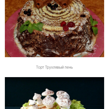
Торт Трухлявый пень