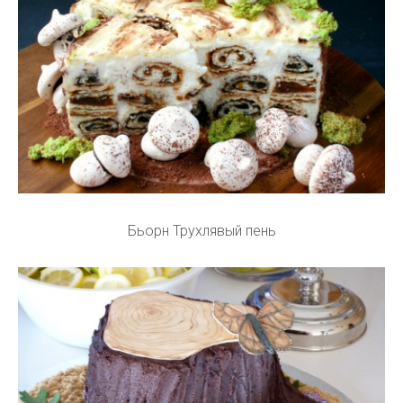
Бьорн Трухлявый пень