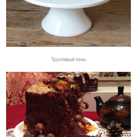
Трухлявый пень