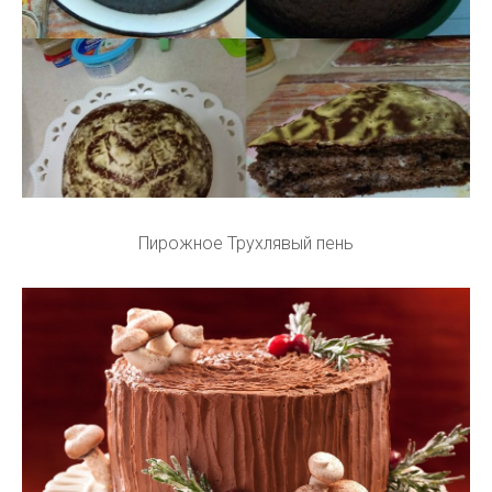
Пирожное Трухлявый пень