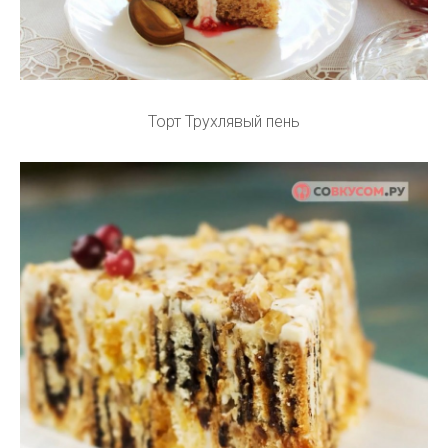
Торт Трухлявый пень