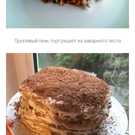
Трухлявый пень торт рецепт из заварного теста