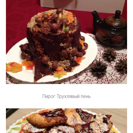
Пирог Трухлявый пень