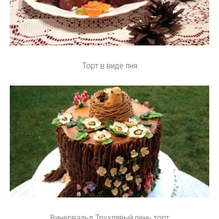
Торт в виде пня
Винервальд Трухлявый пень торт