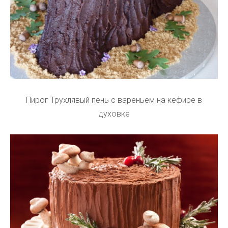
Пирог Трухлявый пень с вареньем на кефире в
духовке