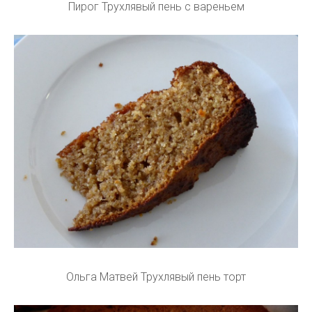
Пирог Трухлявый пень с вареньем
Ольга Матвей Трухлявый пень торт