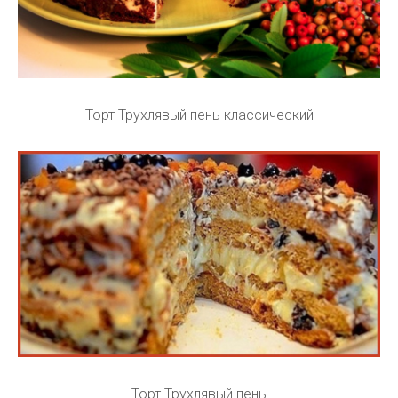
Торт Трухлявый пень классический
Торт Трухлявый пень