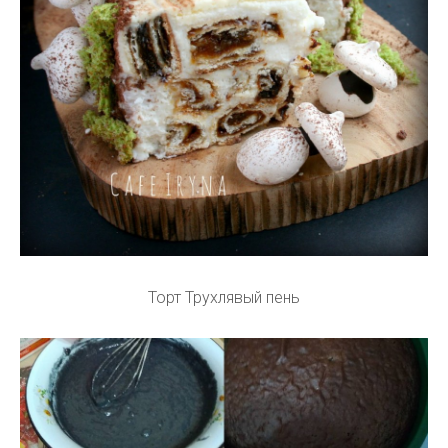
Торт Трухлявый пень