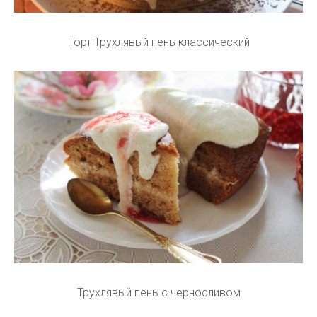
Торт Трухлявый пень классический
Трухлявый пень с черносливом