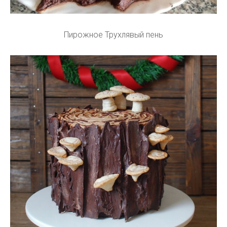
Пирожное Трухлявый пень