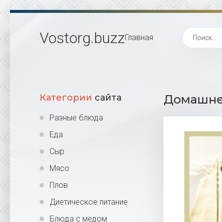
Vostorg
.buzz
Главная
Категории
сайта
Домашнее
Разные блюда
Еда
Сыр
Мясо
Плов
Диетическое питание
Блюда с медом