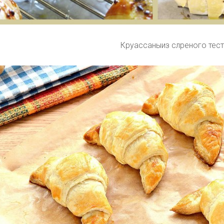
Круассаныиз слреного тес