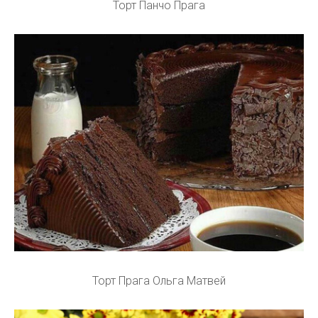
Торт Панчо Прага
Торт Прага Ольга Матвей