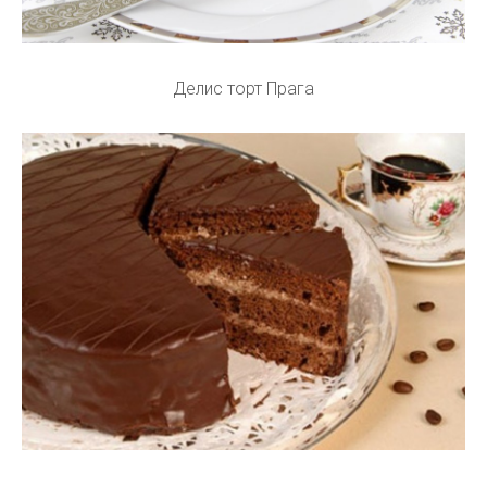
Делис торт Прага