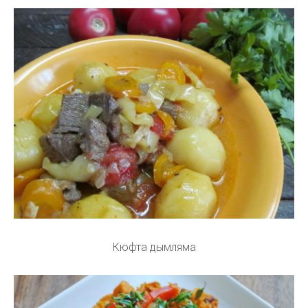
Кюфта дымляма