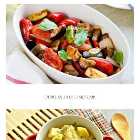
Оджахури с томатами