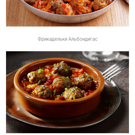
Фрикадельки Альбондигас