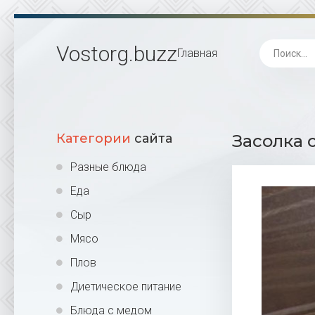
Vostorg
.buzz
Главная
Категории
сайта
Засолка с
Разные блюда
Еда
Сыр
Мясо
Плов
Диетическое питание
Блюда с медом