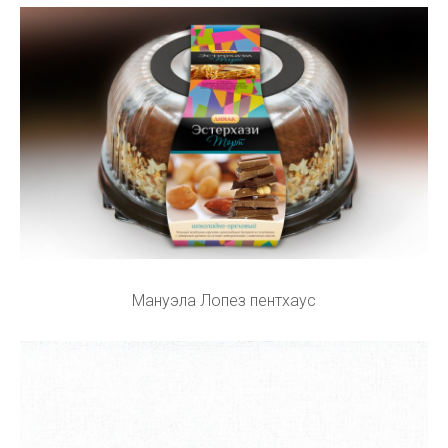
Мануэла Лопез пентхаус