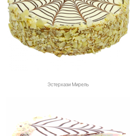
Эстерхази Мирель