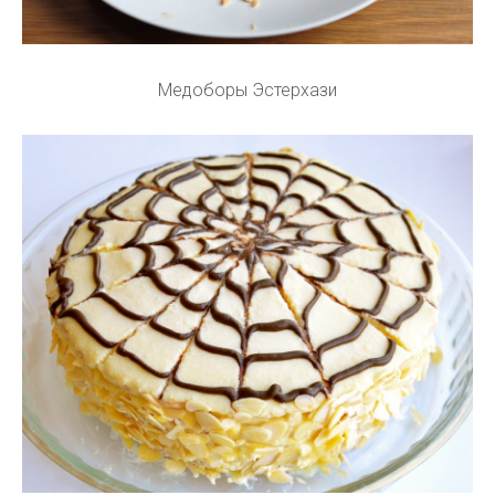
Медоборы Эстерхази