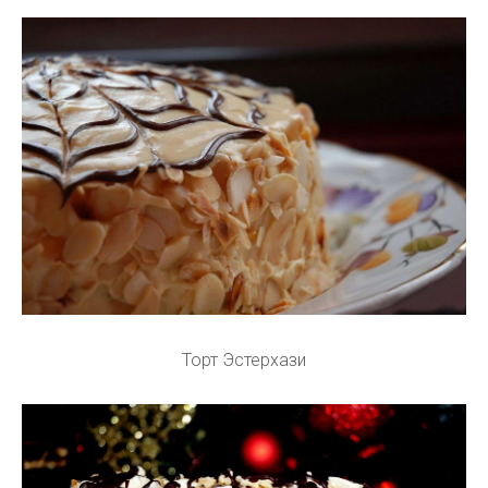
Торт Эстерхази