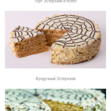
Торт Эстерхази и полет
Фундучный Эстерхази