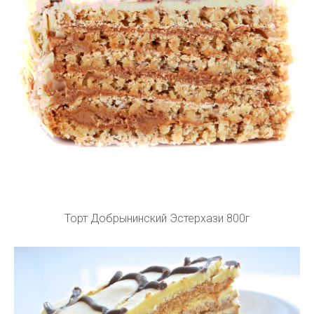
Торт Добрынинский Эстерхази 800г