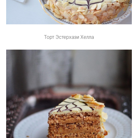
Торт Эстерхази Хелла