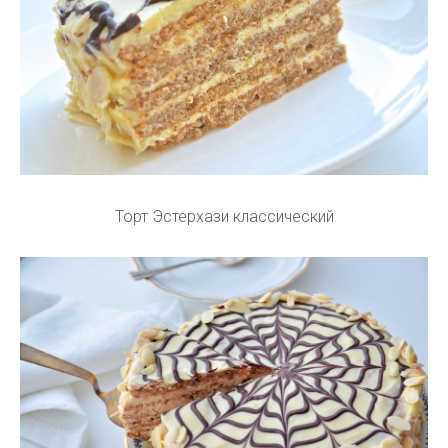
Торт Эстерхази классический