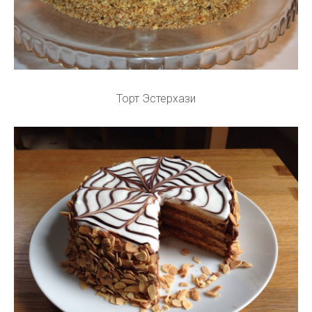
Торт Эстерхази