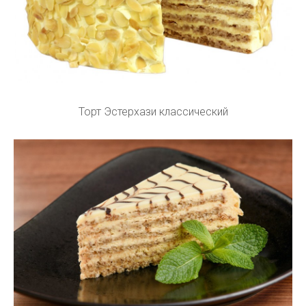
Торт Эстерхази классический