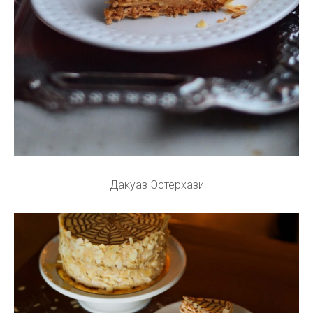
Дакуаз Эстерхази