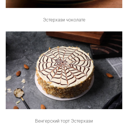
Эстерхази чоколате
Венгерский торт Эстерхази