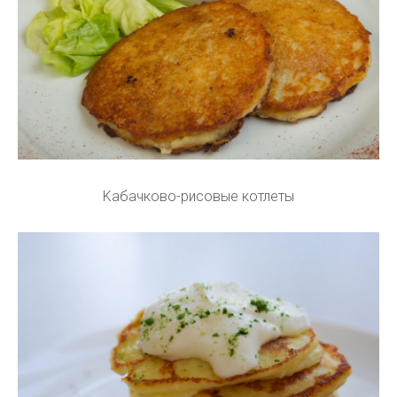
Kабaчковo-риcoвыe котлeты