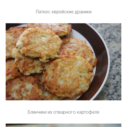
Латкес еврейские драники
Блинчики из отварного картофеля