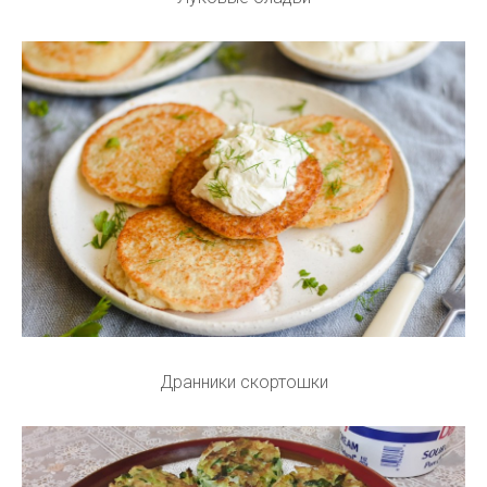
Дранники скортошки