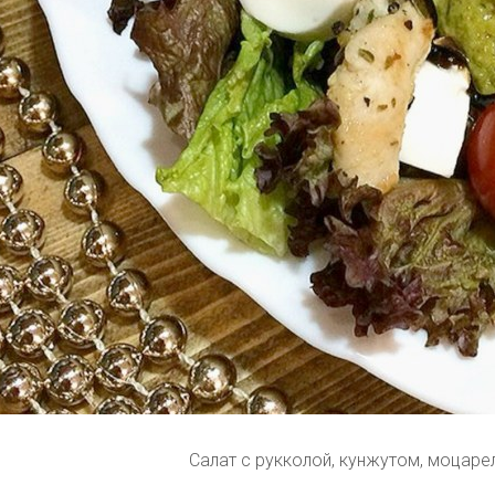
Салат с рукколой, кунжутом, моцаре