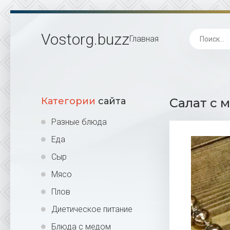
Vostorg
.buzz
Главная
Категории
сайта
Салат с 
Разные блюда
Еда
Сыр
Мясо
Плов
Диетическое питание
Блюда с медом