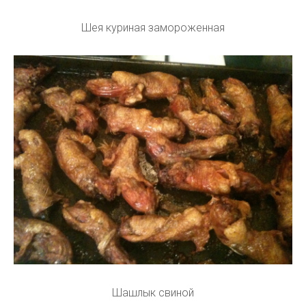
Шея куриная замороженная
Шашлык свиной