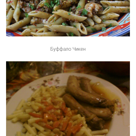
Буффало Чикен