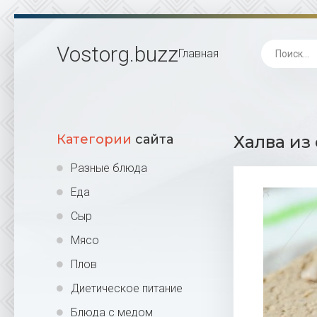
Vostorg
.buzz
Главная
Категории
сайта
Халва из
Разные блюда
Еда
Сыр
Мясо
Плов
Диетическое питание
Блюда с медом