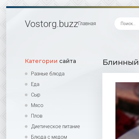
Vostorg
.buzz
Главная
Категории
сайта
Блинный 
Разные блюда
Еда
Сыр
Мясо
Плов
Диетическое питание
Блюда с медом