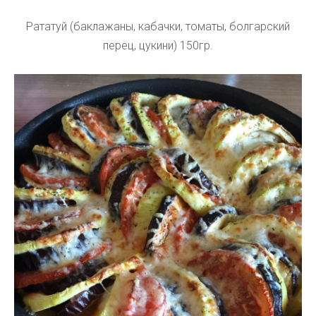
Рататуй (баклажаны, кабачки, томаты, болгарский
перец, цукини) 150гр.