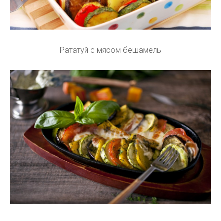
Рататуй с мясом бешамель