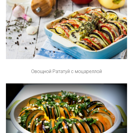
Овощной Рататуй с моцареллой