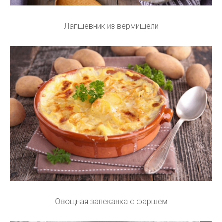
Лапшевник из вермишели
Овощная запеканка с фаршем