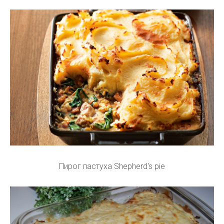
Пирог пастуха Shepherd's pie