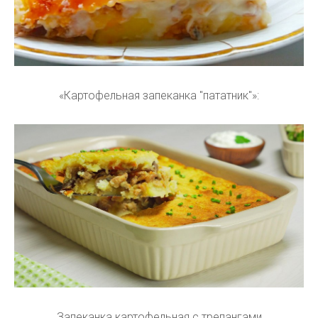
«Картофельная запеканка "пататник"»:
Запеканка картофельная с трепангами