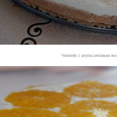
Чизкейк с апельсиновым же