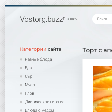
Vostorg
.buzz
Главная
Категории
сайта
Торт с а
Разные блюда
Еда
Сыр
Мясо
Плов
Диетическое питание
Блюда с медом