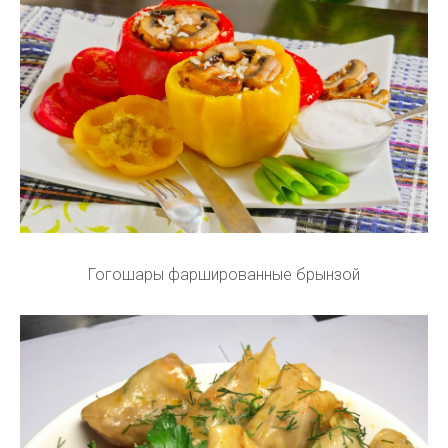
Гогошары фаршированные брынзой