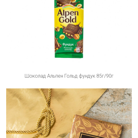
Шоколад Альпен Гольд фундук 85г/90г