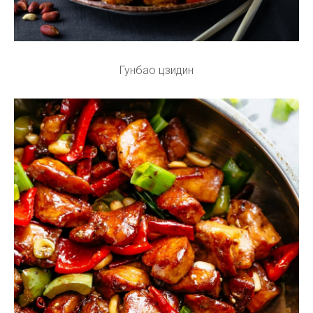
Гунбао цзидин