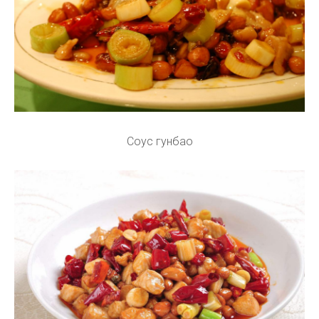
Соус гунбао