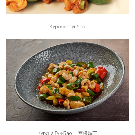
Курочка гунбао
Курица Гун-Бао — 宫保鸡丁