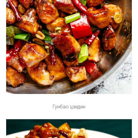
Гунбао цзидин