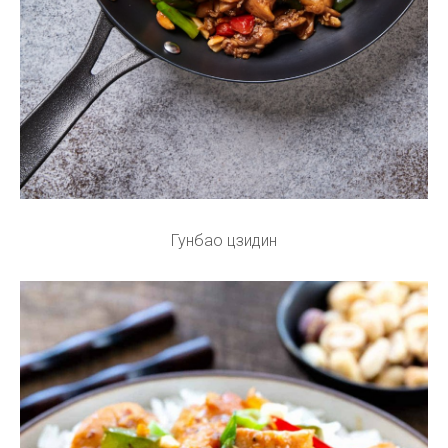
Гунбао цзидин