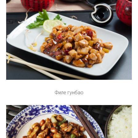
Филе гунбао