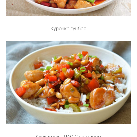
Курочка гунбао
Курица кунг ПАО С арахисом