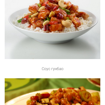
Соус гунбао