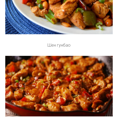
Шен гунбао