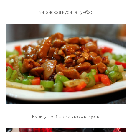
Китайская курица гунбао
Курица гунбао китайская кухня