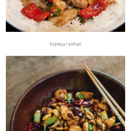
Курица гунбао