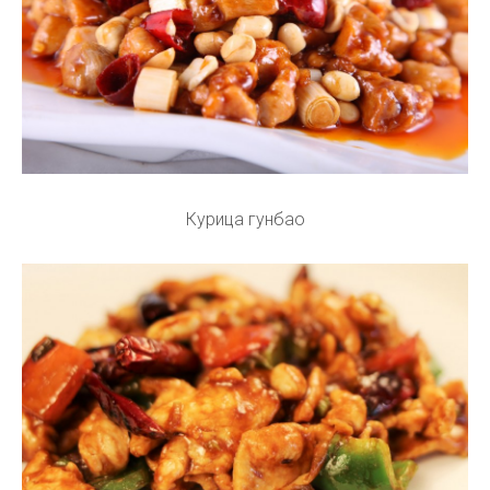
Курица гунбао