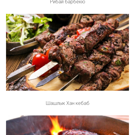
Рибай барбекю
Шашлык Хан кебаб