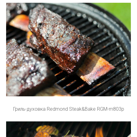
Гриль-духовка Redmond Steak&Bake RGM-m803p