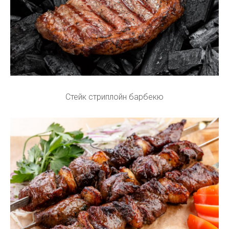
Стейк стриплойн барбекю