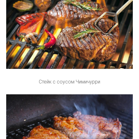
Стейк с соусом Чимичурри