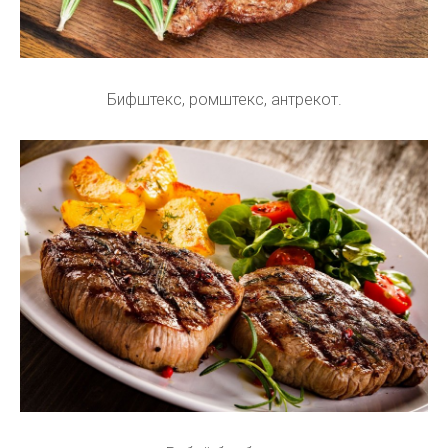
Бифштекс, ромштекс, антрекот.