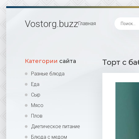
Vostorg
.buzz
Главная
Категории
сайта
Торт с ба
Разные блюда
Еда
Сыр
Мясо
Плов
Диетическое питание
Блюда с медом