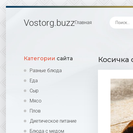
Vostorg
.buzz
Главная
Категории
сайта
Косичка 
Разные блюда
Еда
Сыр
Мясо
Плов
Диетическое питание
Блюда с медом